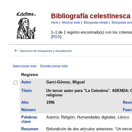
Bibliografía celestinesca
Inicio
|
Mostrar todo
|
Búsqueda simple
|
Búsqueda av
1–1 de 1 registro encontrado(s) con los criteri
(
RSS
):
Opciones de búsqueda y visualización
Seleccionar todo
Deseleccionar todo
Registro
Autor
Garci-Gómez, Miguel
Título
Un tercer autor para "La Celestina". ADENDA: C
religioso
Año
1996
Revi
Número
Fasc
Palabras
Autoría
;
Religión
;
Humanidades digitales
;
Léxico
clave
Resumen
Refundición de dos artículos anteriores: “Un tercer