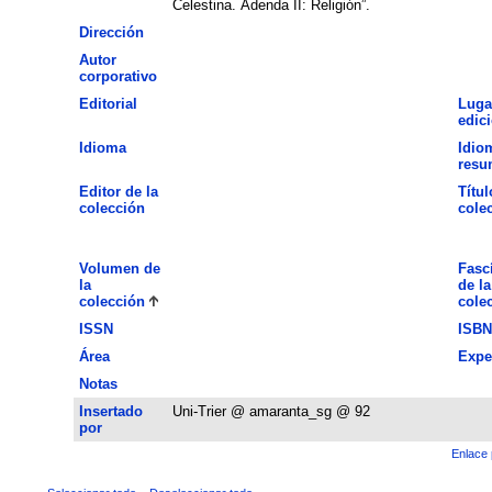
Celestina. Adenda II: Religión”.
Dirección
Autor
corporativo
Editorial
Luga
edic
Idioma
Idio
resu
Editor de la
Títul
colección
cole
Volumen de
Fasc
la
de la
colección
cole
ISSN
ISBN
Área
Expe
Notas
Insertado
Uni-Trier @ amaranta_sg @ 92
por
Enlace 