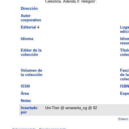
Celestina. Adenda II: Religión”.
Dirección
Autor
corporativo
Editorial
Luga
edic
Idioma
Idio
resu
Editor de la
Títul
colección
cole
Volumen de
Fasc
la colección
de la
cole
ISSN
ISBN
Área
Expe
Notas
Insertado
Uni-Trier @ amaranta_sg @ 92
por
Enlace 