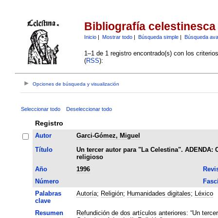
Bibliografía celestinesca
Inicio
|
Mostrar todo
|
Búsqueda simple
|
Búsqueda av
1–1 de 1 registro encontrado(s) con los criteri
(
RSS
):
Opciones de búsqueda y visualización
Seleccionar todo
Deseleccionar todo
Registro
Autor
Garci-Gómez, Miguel
Título
Un tercer autor para "La Celestina". ADENDA: C
religioso
Año
1996
Revi
Número
Fasc
Palabras
Autoría
;
Religión
;
Humanidades digitales
;
Léxico
clave
Resumen
Refundición de dos artículos anteriores: “Un tercer