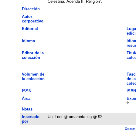
Celestina. Adenda II: Religión”.
Dirección
Autor
corporativo
Editorial
Luga
edic
Idioma
Idio
resu
Editor de la
Títul
colección
cole
Volumen de
Fasc
la colección
de la
cole
ISSN
ISBN
Área
Expe
Notas
Insertado
Uni-Trier @ amaranta_sg @ 92
por
Enlace 