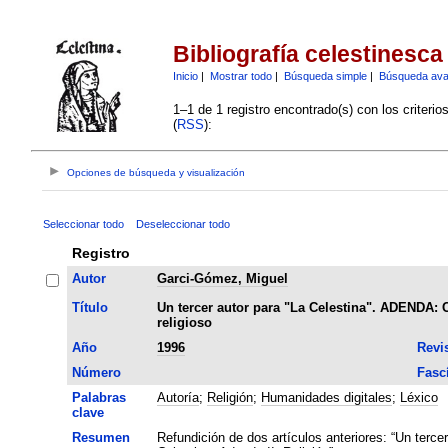
Bibliografía celestinesca
Inicio
|
Mostrar todo
|
Búsqueda simple
|
Búsqueda av
1–1 de 1 registro encontrado(s) con los criteri
(
RSS
):
Opciones de búsqueda y visualización
Seleccionar todo
Deseleccionar todo
Registro
Autor
Garci-Gómez, Miguel
Título
Un tercer autor para "La Celestina". ADENDA: C
religioso
Año
1996
Revi
Número
Fasc
Palabras
Autoría
;
Religión
;
Humanidades digitales
;
Léxico
clave
Resumen
Refundición de dos artículos anteriores: “Un tercer