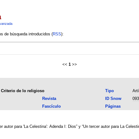
a
vanzada
ios de búsqueda introducidos (
RSS
):
<<
1
>>
Criterio de lo religioso
Tipo
Art
Revista
ID Snow
093
Fascículo
Páginas
r autor para 'La Celestina': Adenda I: Dios” y “Un tercer autor para La Celesti