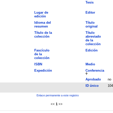
Tesis
Lugar de
Editor
edición
Idioma del
Título
resumen
original
Título de la
Título
colección
abreviado
de la
colección
Fascículo
Edición
de la
colección
ISBN
Medio
Expedición
Conferencia
Aprobado
no
ID único
104
Enlace permanente a este registro
<<
1
>>