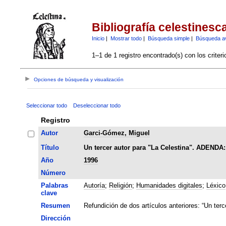
Bibliografía celestinesc
Inicio
|
Mostrar todo
|
Búsqueda simple
|
Búsqueda a
1–1 de 1 registro encontrado(s) con los criter
Opciones de búsqueda y visualización
Seleccionar todo
Deseleccionar todo
Registro
Autor
Garci-Gómez, Miguel
Título
Un tercer autor para "La Celestina". ADENDA: 
Año
1996
Número
Palabras
Autoría
;
Religión
;
Humanidades digitales
;
Léxico
clave
Resumen
Refundición de dos artículos anteriores: “Un terce
Dirección