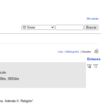
Mi cuenta
Lista
|
Bibliografía
|
Detalles
Enlaces
ículo
0bis, 0931bis
na. Adenda II: Religión”.