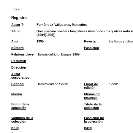
Inicio
Registro
Autor
Fernández-Valladares, Mercedes
Título
Dos post-incunables burgaleses desconocidos y otras noticia
(1994[1995])
Año
1995
Revista
De libros y bibl
Número
Fascículo
Palabras clave
Historia del libro
;
Burgos 1499
Resumen
Dirección
Autor
corporativo
Editorial
Universidad de Sevilla
Lugar de
Sevilla
edición
Idioma
Idioma del
resumen
Editor de la
Título de la
colección
colección
Volumen de la
Fascículo de
colección
la colección
ISSN
ISBN