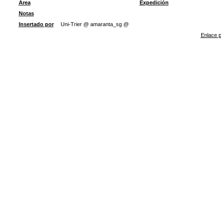
Área
Expedición
Notas
Insertado por
Uni-Trier @ amaranta_sg @
Enlace p