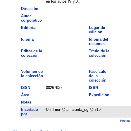
en los autos IV y X.
Dirección
Autor
corporativo
Editorial
Lugar de
edición
Idioma
Idioma del
resumen
Editor de la
Título de la
colección
colección
Volumen de
Fascículo
la colección
de la
colección
ISSN
00267937
ISBN
Área
Expedición
Notas
Insertado
Uni-Trier @ amaranta_sg @ 219
por
Enlace 