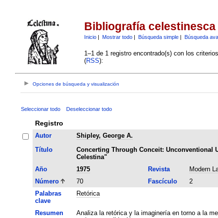
Bibliografía celestinesca
Inicio
|
Mostrar todo
|
Búsqueda simple
|
Búsqueda av
1–1 de 1 registro encontrado(s) con los criteri
(
RSS
):
Opciones de búsqueda y visualización
Seleccionar todo
Deseleccionar todo
Registro
Autor
Shipley, George A.
Título
Concerting Through Conceit: Unconventional U
Celestina"
Año
1975
Revista
Modern L
Número
70
Fascículo
2
Palabras
Retórica
clave
Resumen
Analiza la retórica y la imaginería en torno a la