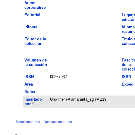
Autor
corporativo
Editorial
Lugar 
edició
Idioma
Idioma
resum
Editor de la
Título 
colección
colecc
Volumen de
Fascíc
la colección
de la
colecc
ISSN
00267937
ISBN
Área
Expedi
Notas
Insertado
Uni-Trier @ amaranta_sg @ 219
por
Seleccionar todo
Deseleccionar todo