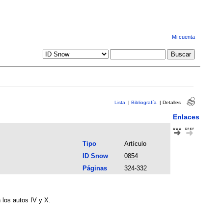
Mi cuenta
Lista
|
Bibliografía
|
Detalles
Enlaces
Tipo
Artículo
ID Snow
0854
Páginas
324-332
 los autos IV y X.