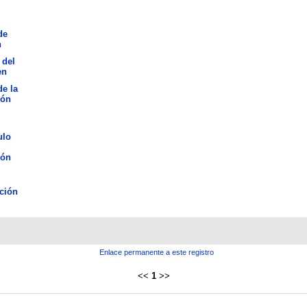
de
n
 del
en
de la
ión
ulo
ión
ción
Enlace permanente a este registro
<<
1
>>