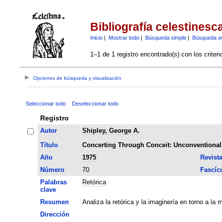
Bibliografía celestinesc
Inicio
|
Mostrar todo
|
Búsqueda simple
|
Búsqueda a
1–1 de 1 registro encontrado(s) con los criter
Opciones de búsqueda y visualización
Seleccionar todo
Deseleccionar todo
Registro
Autor
Shipley, George A.
Título
Concerting Through Conceit: Unconventional 
Año
1975
Revist
Número
70
Fascíc
Palabras
Retórica
clave
Resumen
Analiza la retórica y la imaginería en torno a l
Dirección