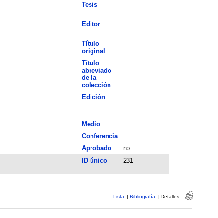
Tesis
Editor
Título
original
Título
abreviado
de la
colección
Edición
Medio
Conferencia
Aprobado
no
ID único
231
Lista
|
Bibliografía
|
Detalles