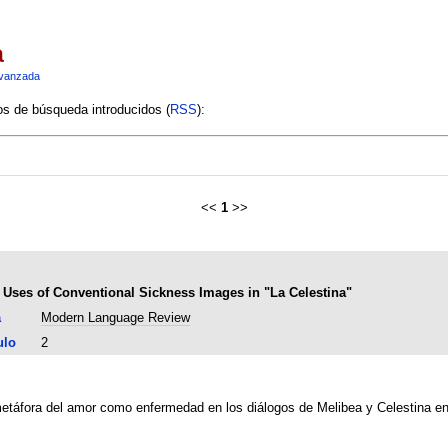
a
vanzada
ios de búsqueda introducidos (
RSS
):
<<
1
>>
Uses of Conventional Sickness Images in "La Celestina"
a
Modern Language Review
ulo
2
a metáfora del amor como enfermedad en los diálogos de Melibea y Celestina en