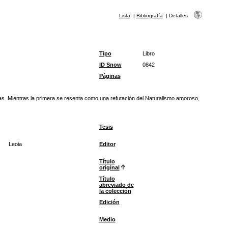
Lista
|
Bibliografía
|
Detalles
Tipo
Libro
ID Snow
0842
Páginas
ambas. Mientras la primera se resenta como una refutación del Naturalismo amoroso,
Tesis
Leoia
Editor
Título
original
Título
abreviado de
la colección
Edición
Medio