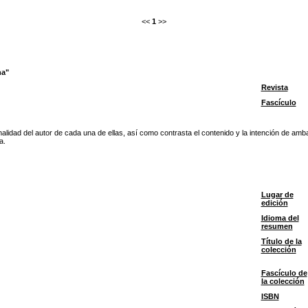
<<
1
>>
na"
Revista
Fascículo
rsonalidad del autor de cada una de ellas, así como contrasta el contenido y la intención de 
a.
Lugar de
edición
Idioma del
resumen
Título de la
colección
Fascículo de
la colección
ISBN