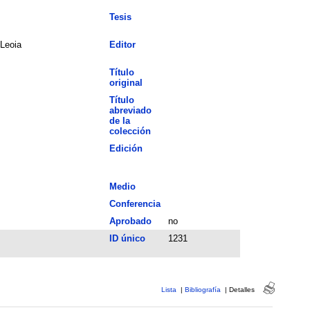
Tesis
Leoia
Editor
Título
original
Título
abreviado
de la
colección
Edición
Medio
Conferencia
Aprobado
no
ID único
1231
Lista
|
Bibliografía
|
Detalles