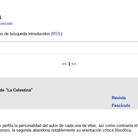
a
vanzada
ios de búsqueda introducidos (
RSS
):
<<
1
>>
de "La Celestina"
Revista
Fascículo
 y perfila la personalidad del autor de cada una de ellas, así como contrasta e
roso, la segunda abandona notablemente su orientación crítica filosófica.