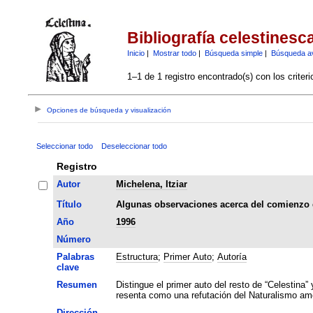
Bibliografía celestinesc
Inicio
|
Mostrar todo
|
Búsqueda simple
|
Búsqueda a
1–1 de 1 registro encontrado(s) con los criter
Opciones de búsqueda y visualización
Seleccionar todo
Deseleccionar todo
Registro
Autor
Michelena, Itziar
Título
Algunas observaciones acerca del comienzo 
Año
1996
Número
Palabras
Estructura
;
Primer Auto
;
Autoría
clave
Resumen
Distingue el primer auto del resto de “Celestina”
resenta como una refutación del Naturalismo amo
Dirección