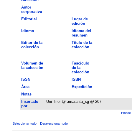
Autor
corporativo
Editorial
Lugar de
edición
Idioma
Idioma del
resumen
Editor de la
Título de la
colección
colección
Volumen de
Fascículo
la colección
de la
colección
ISSN
ISBN
Área
Expedición
Notas
Insertado
Uni-Trier @ amaranta_sg @ 207
por
Enlace 
Seleccionar todo
Deseleccionar todo