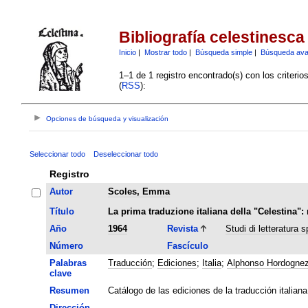
Bibliografía celestinesca
Inicio
|
Mostrar todo
|
Búsqueda simple
|
Búsqueda av
1–1 de 1 registro encontrado(s) con los criteri
(
RSS
):
Opciones de búsqueda y visualización
Seleccionar todo
Deseleccionar todo
Registro
Autor
Scoles, Emma
Título
La prima traduzione italiana della "Celestina": 
Año
1964
Revista
Studi di letteratura 
Número
Fascículo
Palabras
Traducción
;
Ediciones
;
Italia
;
Alphonso Hordogne
clave
Resumen
Catálogo de las ediciones de la traducción italia
Dirección