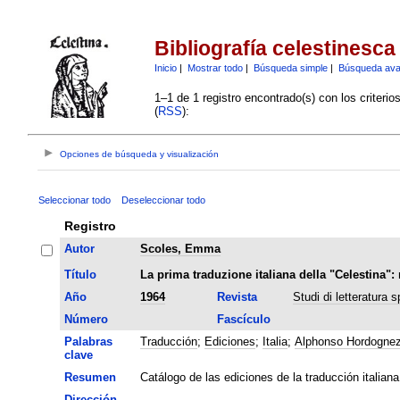
Bibliografía celestinesca
Inicio
|
Mostrar todo
|
Búsqueda simple
|
Búsqueda av
1–1 de 1 registro encontrado(s) con los criteri
(
RSS
):
Opciones de búsqueda y visualización
Seleccionar todo
Deseleccionar todo
Registro
Autor
Scoles, Emma
Título
La prima traduzione italiana della "Celestina": 
Año
1964
Revista
Studi di letteratura 
Número
Fascículo
Palabras
Traducción
;
Ediciones
;
Italia
;
Alphonso Hordogne
clave
Resumen
Catálogo de las ediciones de la traducción italia
Dirección