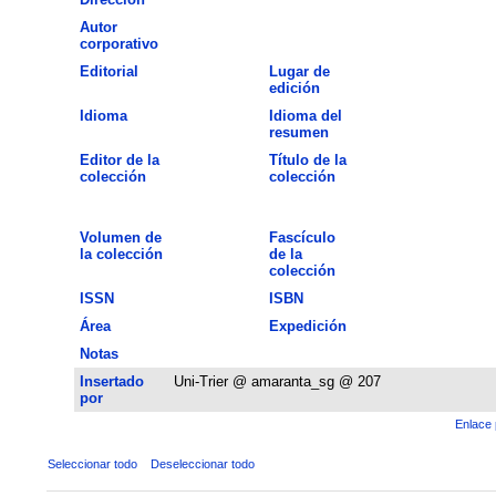
Autor
corporativo
Editorial
Lugar de
edición
Idioma
Idioma del
resumen
Editor de la
Título de la
colección
colección
Volumen de
Fascículo
la colección
de la
colección
ISSN
ISBN
Área
Expedición
Notas
Insertado
Uni-Trier @ amaranta_sg @ 207
por
Enlace 
Seleccionar todo
Deseleccionar todo