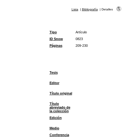
Lista
|
Bibliografía
|
Detalles
Tipo
Artículo
ID Snow
0823
Páginas
209-230
Tesis
Editor
Título original
Título
abreviado de
la colección
Edición
Medio
Conferencia