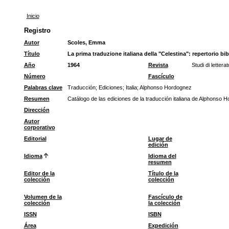
Inicio
Registro
Autor
Scoles, Emma
Título
La prima traduzione italiana della "Celestina": repertorio bib
Año
1964
Revista
Studi di letter
Número
Fascículo
Palabras clave
Traducción
;
Ediciones
;
Italia
;
Alphonso Hordognez
Resumen
Catálogo de las ediciones de la traducción italiana de Alphonso 
Dirección
Autor
corporativo
Editorial
Lugar de
edición
Idioma
Idioma del
resumen
Editor de la
Título de la
colección
colección
Volumen de la
Fascículo de
colección
la colección
ISSN
ISBN
Área
Expedición