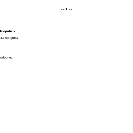
<<
1
>>
liografico
atura spagnola
Hordognez.