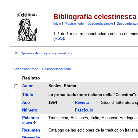
Bibliografía celestinesca
Inicio
|
Mostrar todo
|
Búsqueda simple
|
Búsqueda av
1–1 de 1 registro encontrado(s) con los criteri
(
RSS
):
Opciones de búsqueda y visualización
Seleccionar todo
Deseleccionar todo
Registro
Autor
Scoles, Emma
Título
La prima traduzione italiana della "Celestina": 
Año
1964
Revista
Studi di letteratura 
Número
Fascículo
Palabras
Traducción
;
Ediciones
;
Italia
;
Alphonso Hordogne
clave
Resumen
Catálogo de las ediciones de la traducción italia
Dirección