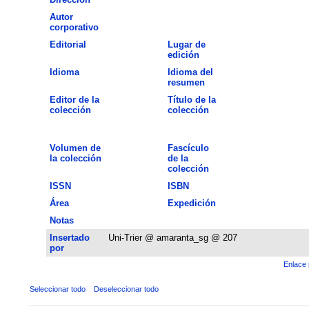
Autor
corporativo
Editorial
Lugar de
edición
Idioma
Idioma del
resumen
Editor de la
Título de la
colección
colección
Volumen de
Fascículo
la colección
de la
colección
ISSN
ISBN
Área
Expedición
Notas
Insertado
Uni-Trier @ amaranta_sg @ 207
por
Enlace 
Seleccionar todo
Deseleccionar todo