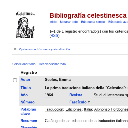
Bibliografía celestinesca
Inicio
|
Mostrar todo
|
Búsqueda simple
|
Búsqueda av
1–1 de 1 registro encontrado(s) con los criteri
(
RSS
):
Opciones de búsqueda y visualización
Seleccionar todo
Deseleccionar todo
Registro
Autor
Scoles, Emma
Título
La prima traduzione italiana della "Celestina": 
Año
1964
Revista
Studi di letteratura 
Número
Fascículo
Palabras
Traducción
;
Ediciones
;
Italia
;
Alphonso Hordogne
clave
Resumen
Catálogo de las ediciones de la traducción italia
Dirección