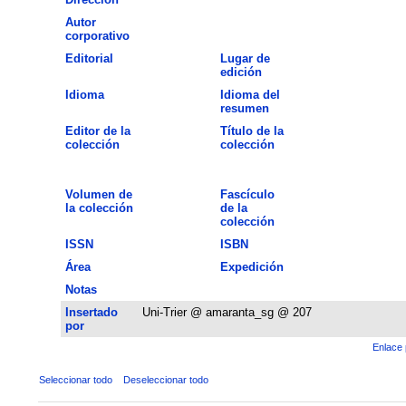
Autor
corporativo
Editorial
Lugar de
edición
Idioma
Idioma del
resumen
Editor de la
Título de la
colección
colección
Volumen de
Fascículo
la colección
de la
colección
ISSN
ISBN
Área
Expedición
Notas
Insertado
Uni-Trier @ amaranta_sg @ 207
por
Enlace 
Seleccionar todo
Deseleccionar todo