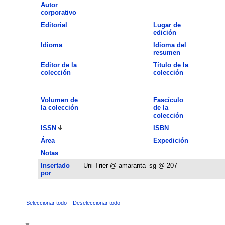
Autor
corporativo
Editorial
Lugar de
edición
Idioma
Idioma del
resumen
Editor de la
Título de la
colección
colección
Volumen de
Fascículo
la colección
de la
colección
ISSN
ISBN
Área
Expedición
Notas
Insertado
Uni-Trier @ amaranta_sg @ 207
por
Seleccionar todo
Deseleccionar todo