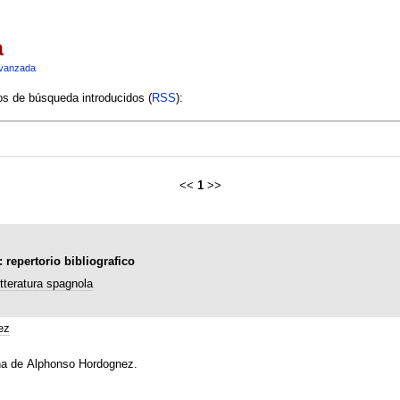
a
vanzada
ios de búsqueda introducidos (
RSS
):
<<
1
>>
: repertorio bibliografico
etteratura spagnola
ez
iana de Alphonso Hordognez.