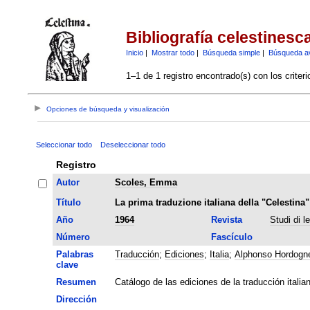
Bibliografía celestinesc
Inicio
|
Mostrar todo
|
Búsqueda simple
|
Búsqueda a
1–1 de 1 registro encontrado(s) con los criter
Opciones de búsqueda y visualización
Seleccionar todo
Deseleccionar todo
Registro
Autor
Scoles, Emma
Título
La prima traduzione italiana della "Celestina"
Año
1964
Revista
Studi di l
Número
Fascículo
Palabras
Traducción
;
Ediciones
;
Italia
;
Alphonso Hordogn
clave
Resumen
Catálogo de las ediciones de la traducción ital
Dirección