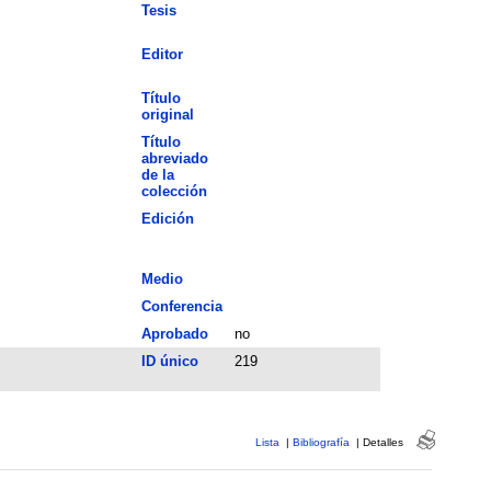
Tesis
Editor
Título
original
Título
abreviado
de la
colección
Edición
Medio
Conferencia
Aprobado
no
ID único
219
Lista
|
Bibliografía
|
Detalles