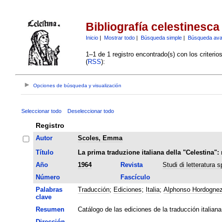
Bibliografía celestinesca
Inicio
|
Mostrar todo
|
Búsqueda simple
|
Búsqueda av
1–1 de 1 registro encontrado(s) con los criteri
(
RSS
):
Opciones de búsqueda y visualización
Seleccionar todo
Deseleccionar todo
Registro
Autor
Scoles, Emma
Título
La prima traduzione italiana della "Celestina": 
Año
1964
Revista
Studi di letteratura 
Número
Fascículo
Palabras
Traducción
;
Ediciones
;
Italia
;
Alphonso Hordogne
clave
Resumen
Catálogo de las ediciones de la traducción italia
Dirección