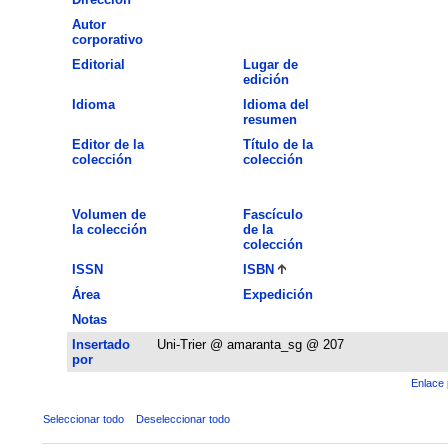
Autor
corporativo
Editorial
Lugar de
edición
Idioma
Idioma del
resumen
Editor de la
Título de la
colección
colección
Volumen de
Fascículo
la colección
de la
colección
ISSN
ISBN
Área
Expedición
Notas
Insertado
Uni-Trier @ amaranta_sg @ 207
por
Enlace 
Seleccionar todo
Deseleccionar todo