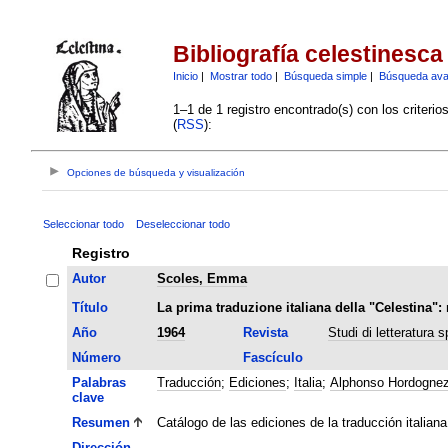
Bibliografía celestinesca
Inicio
|
Mostrar todo
|
Búsqueda simple
|
Búsqueda av
1–1 de 1 registro encontrado(s) con los criteri
(
RSS
):
Opciones de búsqueda y visualización
Seleccionar todo
Deseleccionar todo
Registro
Autor
Scoles, Emma
Título
La prima traduzione italiana della "Celestina": 
Año
1964
Revista
Studi di letteratura 
Número
Fascículo
Palabras
Traducción
;
Ediciones
;
Italia
;
Alphonso Hordogne
clave
Resumen
Catálogo de las ediciones de la traducción italia
Dirección