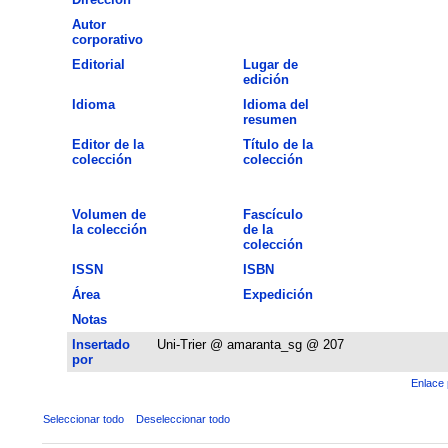
Autor
corporativo
Editorial
Lugar de
edición
Idioma
Idioma del
resumen
Editor de la
Título de la
colección
colección
Volumen de
Fascículo
la colección
de la
colección
ISSN
ISBN
Área
Expedición
Notas
Insertado
Uni-Trier @ amaranta_sg @ 207
por
Enlace 
Seleccionar todo
Deseleccionar todo