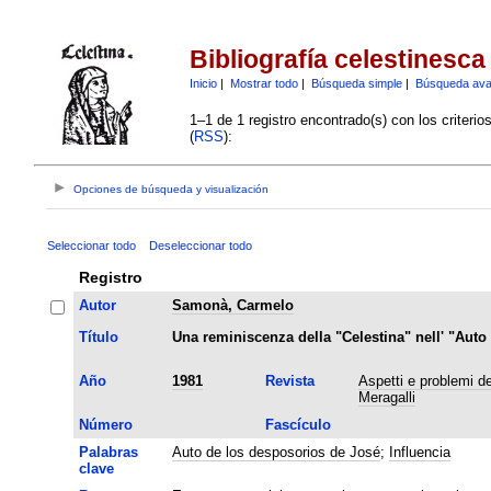
Bibliografía celestinesca
Inicio
|
Mostrar todo
|
Búsqueda simple
|
Búsqueda av
1–1 de 1 registro encontrado(s) con los criteri
(
RSS
):
Opciones de búsqueda y visualización
Seleccionar todo
Deseleccionar todo
Registro
Autor
Samonà, Carmelo
Título
Una reminiscenza della "Celestina" nell' "Aut
Año
1981
Revista
Aspetti e problemi del
Meragalli
Número
Fascículo
Palabras
Auto de los desposorios de José
;
Influencia
clave