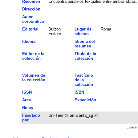
Resumen
Encuentra paralelos textuales entre ambas obras.
Dirección
Autor
corporativo
Editorial
Bulzoni
Lugar de
Roma
Editore
edición
Idioma
Idioma del
resumen
Editor de la
Título de la
colección
colección
Volumen de
Fascículo
la colección
de la
colección
ISSN
ISBN
Área
Expedición
Notas
Insertado
Uni-Trier @ amaranta_sg @
por
Enlace 