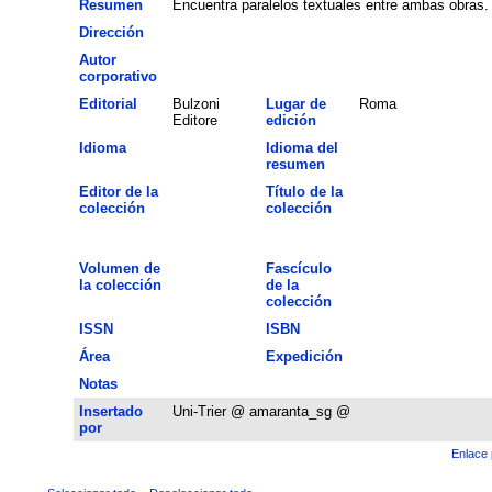
Resumen
Encuentra paralelos textuales entre ambas obras.
Dirección
Autor
corporativo
Editorial
Bulzoni
Lugar de
Roma
Editore
edición
Idioma
Idioma del
resumen
Editor de la
Título de la
colección
colección
Volumen de
Fascículo
la colección
de la
colección
ISSN
ISBN
Área
Expedición
Notas
Insertado
Uni-Trier @ amaranta_sg @
por
Enlace 