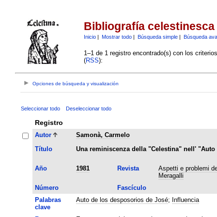
Bibliografía celestinesca
Inicio
|
Mostrar todo
|
Búsqueda simple
|
Búsqueda av
1–1 de 1 registro encontrado(s) con los criteri
(
RSS
):
Opciones de búsqueda y visualización
Seleccionar todo
Deseleccionar todo
Registro
Autor
Samonà, Carmelo
Título
Una reminiscenza della "Celestina" nell' "Aut
Año
1981
Revista
Aspetti e problemi del
Meragalli
Número
Fascículo
Palabras
Auto de los desposorios de José
;
Influencia
clave