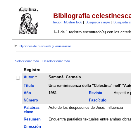
Bibliografía celestinesc
Inicio
|
Mostrar todo
|
Búsqueda simple
|
Búsqueda a
1–1 de 1 registro encontrado(s) con los criter
Opciones de búsqueda y visualización
Seleccionar todo
Deseleccionar todo
Registro
Autor
Samonà, Carmelo
Título
Una reminiscenza della "Celestina" nell' "Au
Año
1981
Revista
Aspetti e 
Número
Fascículo
Palabras
Auto de los desposorios de José
;
Influencia
clave
Resumen
Encuentra paralelos textuales entre ambas obras
Dirección