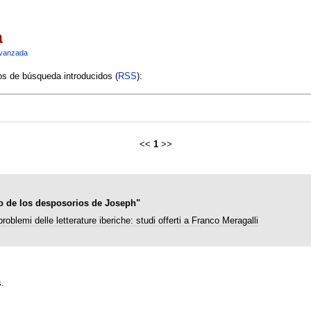
a
vanzada
ios de búsqueda introducidos (
RSS
):
<<
1
>>
to de los desposorios de Joseph"
problemi delle letterature iberiche: studi offerti a Franco Meragalli
.