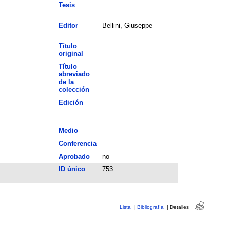
Tesis
Editor
Bellini, Giuseppe
Título
original
Título
abreviado
de la
colección
Edición
Medio
Conferencia
Aprobado
no
ID único
753
Lista
|
Bibliografía
|
Detalles