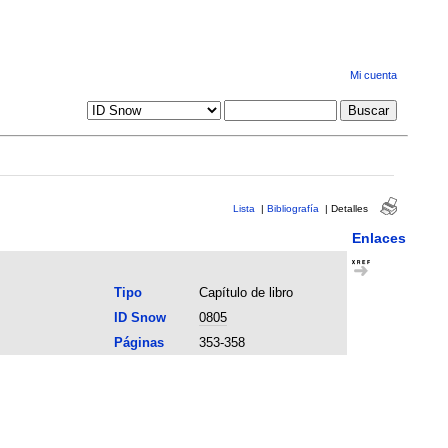
Mi cuenta
Lista
|
Bibliografía
|
Detalles
Enlaces
Tipo
Capítulo de libro
ID Snow
0805
Páginas
353-358