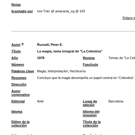
Notas
Insertado por
Uni-Trier @ amaranta_sg @ 193
Enlace p
Autor
Russell, Peter E.
Título
La magia, tema integral de "La Celestina"
Año
1978
Revista
Temas de "La Celes
Número
Fascículo
Palabras clave
Magia
;
Interpretación
;
Hechicería
Resumen
Concluye que la magia desempeña un papel central en “Celestina”.
Dirección
Autor
corporativo
Editorial
Ariel
Lugar de
Barcelona
edición
Idioma
Idioma del
resumen
Editor de la
Título de la
colección
colección