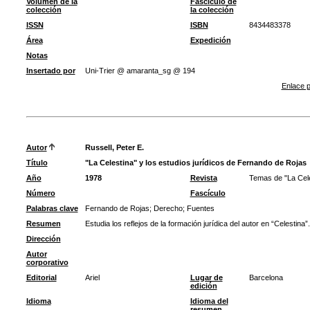
Volumen de la
Fascículo de
colección
la colección
ISSN
ISBN
8434483378
Área
Expedición
Notas
Insertado por
Uni-Trier @ amaranta_sg @ 194
Enlace p
Autor
Russell, Peter E.
Título
"La Celestina" y los estudios jurídicos de Fernando de Rojas
Año
1978
Revista
Temas de "La Celes
Número
Fascículo
Palabras clave
Fernando de Rojas
;
Derecho
;
Fuentes
Resumen
Estudia los reflejos de la formación jurídica del autor en “Celestina”.
Dirección
Autor
corporativo
Editorial
Ariel
Lugar de
Barcelona
edición
Idioma
Idioma del
resumen