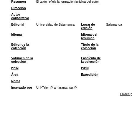
Resumen
El texto refleja la formación jurídica del autor.
Dirección
Autor
corporativo
Editorial
Universidad de Salamanca
Lugar de
Salamanca
edición
Idioma
Idioma del
resumen
Editor de la
Título de la
colección
colección
Volumen de la
Fascículo de
colección
la colección
ISSN
ISBN
Área
Expedición
Notas
Insertado por
Uni-Trier @ amaranta_sg @
Enlace p