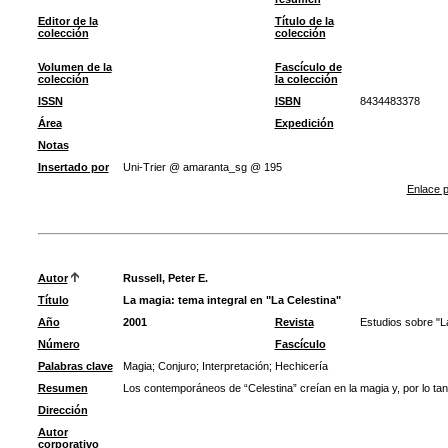
Editor de la
Título de la
colección
colección
Volumen de la
Fascículo de
colección
la colección
ISSN
ISBN
8434483378
Área
Expedición
Notas
Insertado por
Uni-Trier @ amaranta_sg @ 195
Enlace p
Autor
Russell, Peter E.
Título
La magia: tema integral en "La Celestina"
Año
2001
Revista
Estudios sobre "L
Número
Fascículo
Palabras clave
Magia
;
Conjuro
;
Interpretación
;
Hechicería
Resumen
Los contemporáneos de “Celestina” creían en la magia y, por lo tan
Dirección
Autor
corporativo