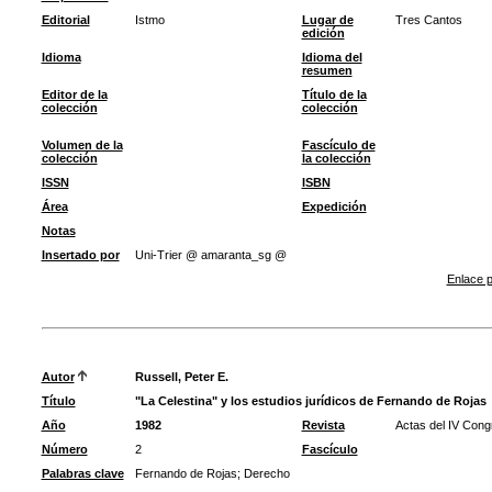
Editorial
Istmo
Lugar de
Tres Cantos
edición
Idioma
Idioma del
resumen
Editor de la
Título de la
colección
colección
Volumen de la
Fascículo de
colección
la colección
ISSN
ISBN
Área
Expedición
Notas
Insertado por
Uni-Trier @ amaranta_sg @
Enlace p
Autor
Russell, Peter E.
Título
"La Celestina" y los estudios jurídicos de Fernando de Rojas
Año
1982
Revista
Actas del IV Cong
Número
2
Fascículo
Palabras clave
Fernando de Rojas
;
Derecho