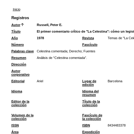
Inicio
Registros
Autor
Russell, Peter E.
Título
El primer comentario crítico de "La Celestina": cómo un legist
Año
1978
Revista
Temas de "La Celes
Número
Fascículo
Palabras clave
Celestina comentada
;
Derecho
;
Fuentes
Resumen
Análisis de “Celestina comentada”.
Dirección
Autor
corporativo
Editorial
Ariel
Lugar de
Barcelona
edición
Idioma
Idioma del
resumen
Editor de la
Título de la
colección
colección
Volumen de la
Fascículo de
colección
la colección
ISSN
ISBN
8434483378
Área
Expedición