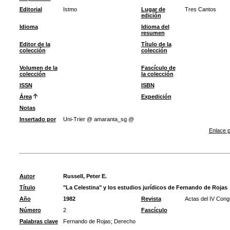
Editorial
Istmo
Lugar de
Tres Cantos
edición
Idioma
Idioma del
resumen
Editor de la
Título de la
colección
colección
Volumen de la
Fascículo de
colección
la colección
ISSN
ISBN
Área
Expedición
Notas
Insertado por
Uni-Trier @ amaranta_sg @
Enlace p
Autor
Russell, Peter E.
Título
"La Celestina" y los estudios jurídicos de Fernando de Rojas
Año
1982
Revista
Actas del IV Cong
Número
2
Fascículo
Palabras clave
Fernando de Rojas
;
Derecho