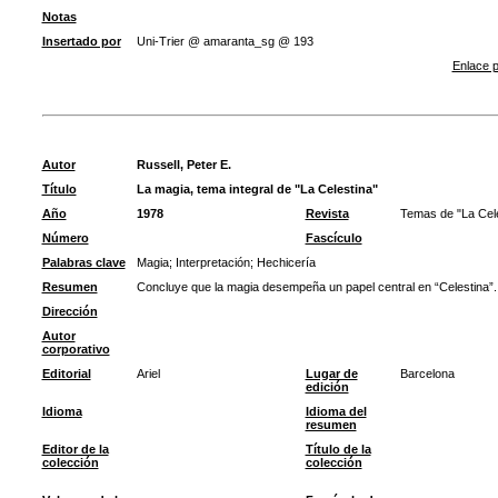
Notas
Insertado por
Uni-Trier @ amaranta_sg @ 193
Enlace p
Autor
Russell, Peter E.
Título
La magia, tema integral de "La Celestina"
Año
1978
Revista
Temas de "La Celes
Número
Fascículo
Palabras clave
Magia
;
Interpretación
;
Hechicería
Resumen
Concluye que la magia desempeña un papel central en “Celestina”.
Dirección
Autor
corporativo
Editorial
Ariel
Lugar de
Barcelona
edición
Idioma
Idioma del
resumen
Editor de la
Título de la
colección
colección