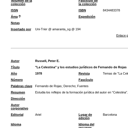
Volumen de la
Fascículo de
colección
la colección
ISSN
ISBN
8434483378
Área
Expedición
Notas
Insertado por
Uni-Trier @ amaranta_sg @ 194
Enlace p
Autor
Russell, Peter E.
Título
"La Celestina" y los estudios jurídicos de Fernando de Rojas
Año
1978
Revista
Temas de "La Celes
Número
Fascículo
Palabras clave
Fernando de Rojas
;
Derecho
;
Fuentes
Resumen
Estudia los reflejos de la formación jurídica del autor en “Celestina”.
Dirección
Autor
corporativo
Editorial
Ariel
Lugar de
Barcelona
edición
Idioma
Idioma del
resumen