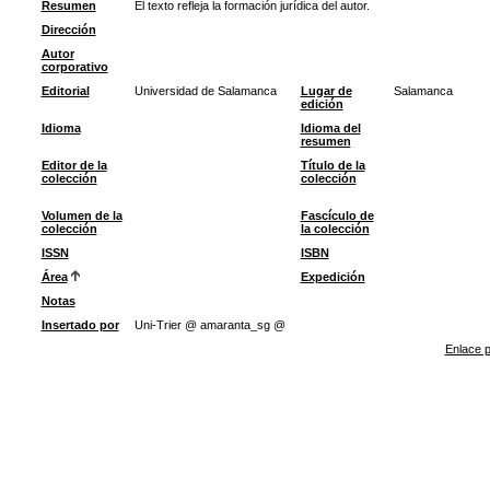
Resumen
El texto refleja la formación jurídica del autor.
Dirección
Autor
corporativo
Editorial
Universidad de Salamanca
Lugar de
Salamanca
edición
Idioma
Idioma del
resumen
Editor de la
Título de la
colección
colección
Volumen de la
Fascículo de
colección
la colección
ISSN
ISBN
Área
Expedición
Notas
Insertado por
Uni-Trier @ amaranta_sg @
Enlace p