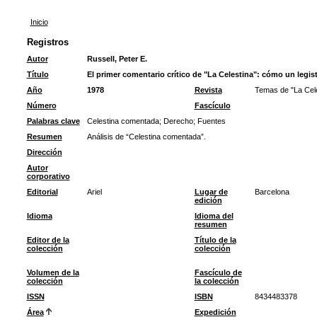
Inicio
Registros
Autor
Russell, Peter E.
Título
El primer comentario crítico de "La Celestina": cómo un legist
Año
1978
Revista
Temas de "La Celes
Número
Fascículo
Palabras clave
Celestina comentada
;
Derecho
;
Fuentes
Resumen
Análisis de “Celestina comentada”.
Dirección
Autor
corporativo
Editorial
Ariel
Lugar de
Barcelona
edición
Idioma
Idioma del
resumen
Editor de la
Título de la
colección
colección
Volumen de la
Fascículo de
colección
la colección
ISSN
ISBN
8434483378
Área
Expedición