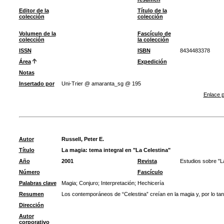
Editor de la
Título de la
colección
colección
Volumen de la
Fascículo de
colección
la colección
ISSN
ISBN
8434483378
Área
Expedición
Notas
Insertado por
Uni-Trier @ amaranta_sg @ 195
Enlace p
Autor
Russell, Peter E.
Título
La magia: tema integral en "La Celestina"
Año
2001
Revista
Estudios sobre "L
Número
Fascículo
Palabras clave
Magia
;
Conjuro
;
Interpretación
;
Hechicería
Resumen
Los contemporáneos de “Celestina” creían en la magia y, por lo tan
Dirección
Autor
corporativo