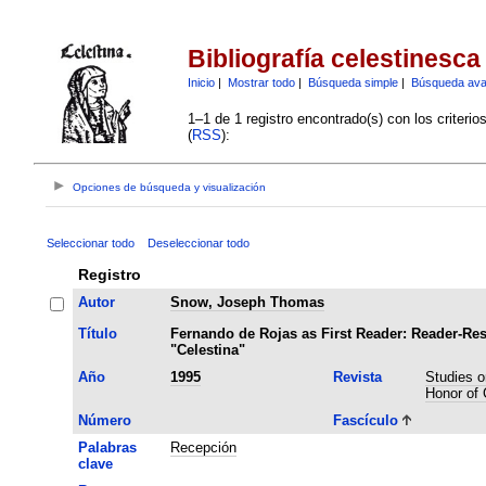
Bibliografía celestinesca
Inicio
|
Mostrar todo
|
Búsqueda simple
|
Búsqueda av
1–1 de 1 registro encontrado(s) con los criteri
(
RSS
):
Opciones de búsqueda y visualización
Seleccionar todo
Deseleccionar todo
Registro
Autor
Snow, Joseph Thomas
Título
Fernando de Rojas as First Reader: Reader-Re
"Celestina"
Año
1995
Revista
Studies o
Honor of 
Número
Fascículo
Palabras
Recepción
clave