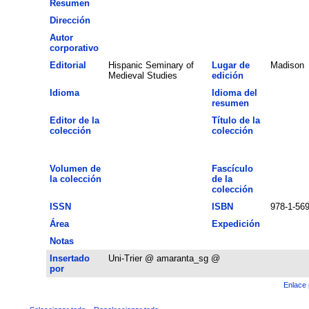
Resumen
Dirección
Autor
corporativo
Editorial
Hispanic Seminary of
Lugar de
Madison
Medieval Studies
edición
Idioma
Idioma del
resumen
Editor de la
Título de la
colección
colección
Volumen de
Fascículo
la colección
de la
colección
ISSN
ISBN
978-1-56
Área
Expedición
Notas
Insertado
Uni-Trier @ amaranta_sg @
por
Enlace 