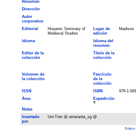
Resumen
Dirección
Autor
corporativo
Editorial
Hispanic Seminary of
Lugar de
Madison
Medieval Studies
edición
Idioma
Idioma del
resumen
Editor de la
Título de la
colección
colección
Volumen de
Fascículo
la colección
de la
colección
ISSN
ISBN
978-1-56
Área
Expedición
Notas
Insertado
Uni-Trier @ amaranta_sg @
por
Enlace 