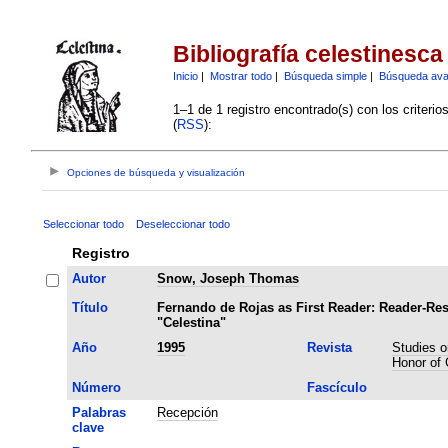
Bibliografía celestinesca
Inicio
|
Mostrar todo
|
Búsqueda simple
|
Búsqueda av
1–1 de 1 registro encontrado(s) con los criteri
(
RSS
):
Opciones de búsqueda y visualización
Seleccionar todo
Deseleccionar todo
Registro
Autor
Snow, Joseph Thomas
Título
Fernando de Rojas as First Reader: Reader-Re
"Celestina"
Año
1995
Revista
Studies o
Honor of 
Número
Fascículo
Palabras
Recepción
clave