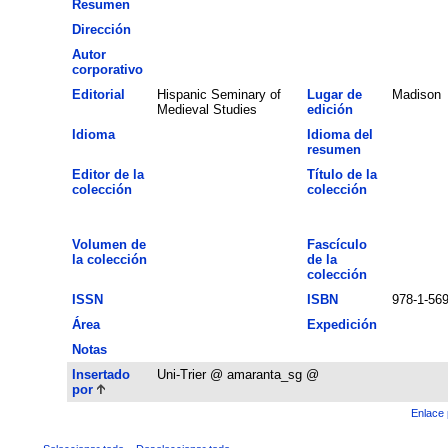
Resumen
Dirección
Autor
corporativo
Editorial
Hispanic Seminary of
Lugar de
Madison
Medieval Studies
edición
Idioma
Idioma del
resumen
Editor de la
Título de la
colección
colección
Volumen de
Fascículo
la colección
de la
colección
ISSN
ISBN
978-1-56
Área
Expedición
Notas
Insertado
Uni-Trier @ amaranta_sg @
por
Enlace 