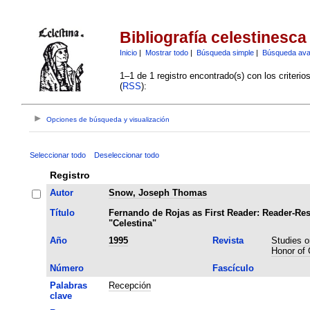
Bibliografía celestinesca
Inicio
|
Mostrar todo
|
Búsqueda simple
|
Búsqueda av
1–1 de 1 registro encontrado(s) con los criteri
(
RSS
):
Opciones de búsqueda y visualización
Seleccionar todo
Deseleccionar todo
Registro
Autor
Snow, Joseph Thomas
Título
Fernando de Rojas as First Reader: Reader-Re
"Celestina"
Año
1995
Revista
Studies o
Honor of 
Número
Fascículo
Palabras
Recepción
clave