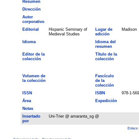
Resumen
Dirección
Autor
corporativo
Editorial
Hispanic Seminary of
Lugar de
Madison
Medieval Studies
edición
Idioma
Idioma del
resumen
Editor de la
Título de la
colección
colección
Volumen de
Fascículo
la colección
de la
colección
ISSN
ISBN
978-1-56
Área
Expedición
Notas
Insertado
Uni-Trier @ amaranta_sg @
por
Enlace 