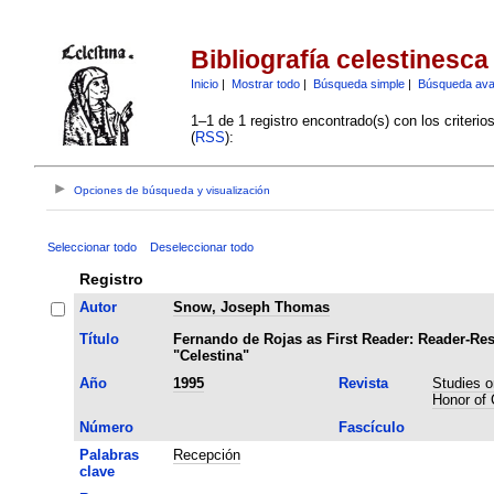
Bibliografía celestinesca
Inicio
|
Mostrar todo
|
Búsqueda simple
|
Búsqueda av
1–1 de 1 registro encontrado(s) con los criteri
(
RSS
):
Opciones de búsqueda y visualización
Seleccionar todo
Deseleccionar todo
Registro
Autor
Snow, Joseph Thomas
Título
Fernando de Rojas as First Reader: Reader-Re
"Celestina"
Año
1995
Revista
Studies o
Honor of 
Número
Fascículo
Palabras
Recepción
clave