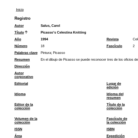
Inicio
Registro
Autor
Salus, Carol
Título
Picasso's Celestina Knitting
Año
1994
Revista
Cel
Número
18
Fascículo
2
Palabras clave
Pintura
;
Picasso
Resumen
En el dibujo de Picasso se puede reconocer tres de los oficios de
Dirección
Autor
corporativo
Editorial
Lugar de
edición
Idioma
Idioma del
resumen
Editor de la
Título de la
colección
colección
Volumen de la
Fascículo de
colección
la colección
ISSN
ISBN
Área
Expedición