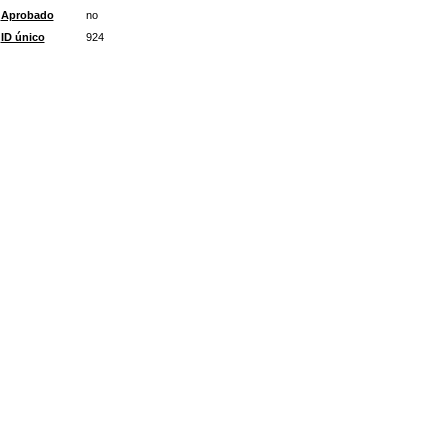
Aprobado
no
ID único
924