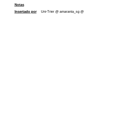
Notas
Insertado por
Uni-Trier @ amaranta_sg @