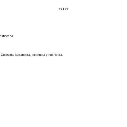
<<
1
>>
estinesca
 Celestina: labrandera, alcahueta y hechicera.