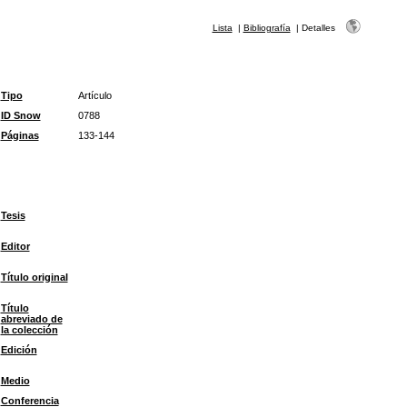
Lista
|
Bibliografía
|
Detalles
Tipo
Artículo
ID Snow
0788
Páginas
133-144
Tesis
Editor
Título original
Título
abreviado de
la colección
Edición
Medio
Conferencia