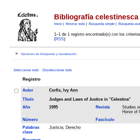
Bibliografía celestinesca
Inicio
|
Mostrar todo
|
Búsqueda simple
|
Búsqueda av
1–1 de 1 registro encontrado(s) con los criteri
(
RSS
):
Opciones de búsqueda y visualización
Seleccionar todo
Deseleccionar todo
Registro
Autor
Corfis, Ivy Ann
Título
Judges and Laws of Justice in "Celestina"
Año
1995
Revista
Studies o
Honor of 
Número
Fascículo
Palabras
Justicia
;
Derecho
clave
Resumen