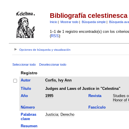
Bibliografía celestinesca
Inicio
|
Mostrar todo
|
Búsqueda simple
|
Búsqueda av
1–1 de 1 registro encontrado(s) con los criteri
(
RSS
):
Opciones de búsqueda y visualización
Seleccionar todo
Deseleccionar todo
Registro
Autor
Corfis, Ivy Ann
Título
Judges and Laws of Justice in "Celestina"
Año
1995
Revista
Studies o
Honor of 
Número
Fascículo
Palabras
Justicia
;
Derecho
clave
Resumen