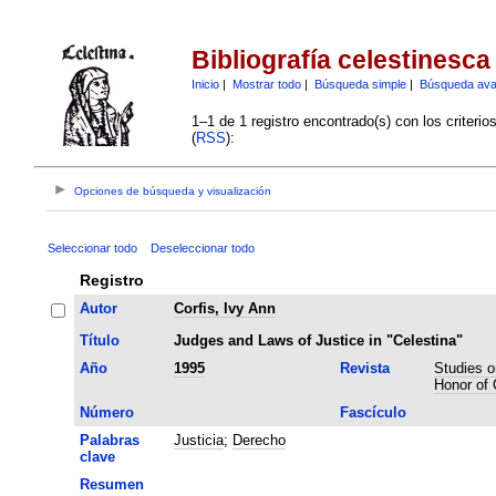
Bibliografía celestinesca
Inicio
|
Mostrar todo
|
Búsqueda simple
|
Búsqueda av
1–1 de 1 registro encontrado(s) con los criteri
(
RSS
):
Opciones de búsqueda y visualización
Seleccionar todo
Deseleccionar todo
Registro
Autor
Corfis, Ivy Ann
Título
Judges and Laws of Justice in "Celestina"
Año
1995
Revista
Studies o
Honor of 
Número
Fascículo
Palabras
Justicia
;
Derecho
clave
Resumen