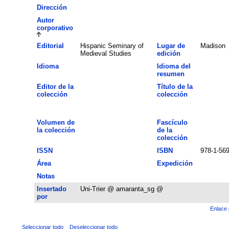
Dirección
Autor
corporativo
Editorial
Hispanic Seminary of
Lugar de
Madison
Medieval Studies
edición
Idioma
Idioma del
resumen
Editor de la
Título de la
colección
colección
Volumen de
Fascículo
la colección
de la
colección
ISSN
ISBN
978-1-56
Área
Expedición
Notas
Insertado
Uni-Trier @ amaranta_sg @
por
Enlace 
Seleccionar todo
Deseleccionar todo