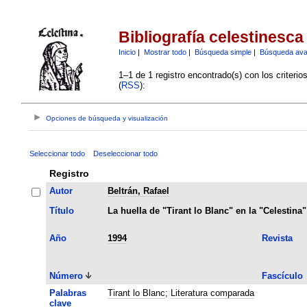
Bibliografía celestinesca
Inicio
|
Mostrar todo
|
Búsqueda simple
|
Búsqueda av
1–1 de 1 registro encontrado(s) con los criteri
(
RSS
):
Opciones de búsqueda y visualización
Seleccionar todo
Deseleccionar todo
Registro
Autor
Beltrán, Rafael
Título
La huella de "Tirant lo Blanc" en la "Celestina"
Año
1994
Revista
Número
Fascículo
Palabras
Tirant lo Blanc
;
Literatura comparada
clave