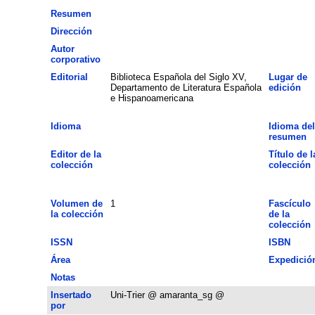
Resumen
Dirección
Autor
corporativo
Editorial
Biblioteca Española del Siglo XV,
Lugar de
Departamento de Literatura Española
edición
e Hispanoamericana
Idioma
Idioma del
resumen
Editor de la
Título de l
colección
colección
Volumen de
1
Fascículo
la colección
de la
colección
ISSN
ISBN
Área
Expedició
Notas
Insertado
Uni-Trier @ amaranta_sg @
por