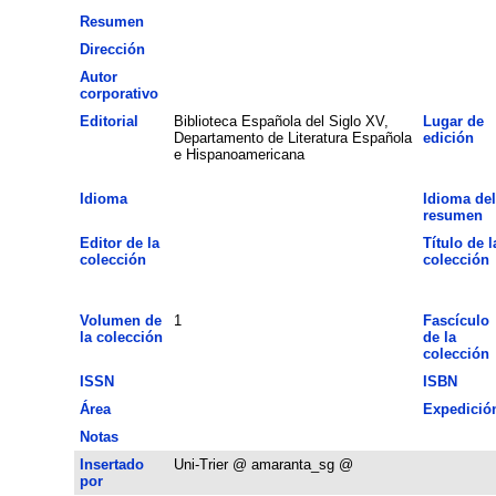
Resumen
Dirección
Autor
corporativo
Editorial
Biblioteca Española del Siglo XV,
Lugar de
Departamento de Literatura Española
edición
e Hispanoamericana
Idioma
Idioma del
resumen
Editor de la
Título de l
colección
colección
Volumen de
1
Fascículo
la colección
de la
colección
ISSN
ISBN
Área
Expedició
Notas
Insertado
Uni-Trier @ amaranta_sg @
por