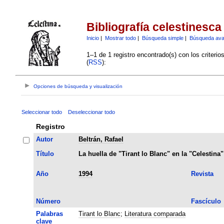
Bibliografía celestinesca
Inicio
|
Mostrar todo
|
Búsqueda simple
|
Búsqueda av
1–1 de 1 registro encontrado(s) con los criteri
(
RSS
):
Opciones de búsqueda y visualización
Seleccionar todo
Deseleccionar todo
Registro
Autor
Beltrán, Rafael
Título
La huella de "Tirant lo Blanc" en la "Celestina"
Año
1994
Revista
Número
Fascículo
Palabras
Tirant lo Blanc
;
Literatura comparada
clave