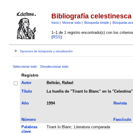
Bibliografía celestinesca
Inicio
|
Mostrar todo
|
Búsqueda simple
|
Búsqueda av
1–1 de 1 registro encontrado(s) con los criteri
(
RSS
):
Opciones de búsqueda y visualización
Seleccionar todo
Deseleccionar todo
Registro
Autor
Beltrán, Rafael
Título
La huella de "Tirant lo Blanc" en la "Celestina"
Año
1994
Revista
Número
Fascículo
Palabras
Tirant lo Blanc
;
Literatura comparada
clave