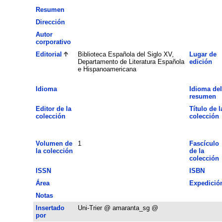
Resumen
Dirección
Autor
corporativo
Editorial
Biblioteca Española del Siglo XV,
Lugar de
Departamento de Literatura Española
edición
e Hispanoamericana
Idioma
Idioma del
resumen
Editor de la
Título de l
colección
colección
Volumen de
1
Fascículo
la colección
de la
colección
ISSN
ISBN
Área
Expedició
Notas
Insertado
Uni-Trier @ amaranta_sg @
por