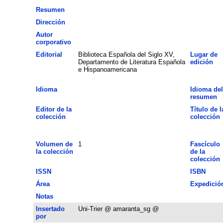
Resumen
Dirección
Autor
corporativo
Editorial
Biblioteca Española del Siglo XV,
Lugar de
Departamento de Literatura Española
edición
e Hispanoamericana
Idioma
Idioma del
resumen
Editor de la
Título de l
colección
colección
Volumen de
1
Fascículo
la colección
de la
colección
ISSN
ISBN
Área
Expedició
Notas
Insertado
Uni-Trier @ amaranta_sg @
por