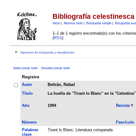
Bibliografía celestinesca
Inicio
|
Mostrar todo
|
Búsqueda simple
|
Búsqueda av
1–1 de 1 registro encontrado(s) con los criteri
(
RSS
):
Opciones de búsqueda y visualización
Seleccionar todo
Deseleccionar todo
Registro
Autor
Beltrán, Rafael
Título
La huella de "Tirant lo Blanc" en la "Celestina"
Año
1994
Revista
Número
Fascículo
Palabras
Tirant lo Blanc
;
Literatura comparada
clave