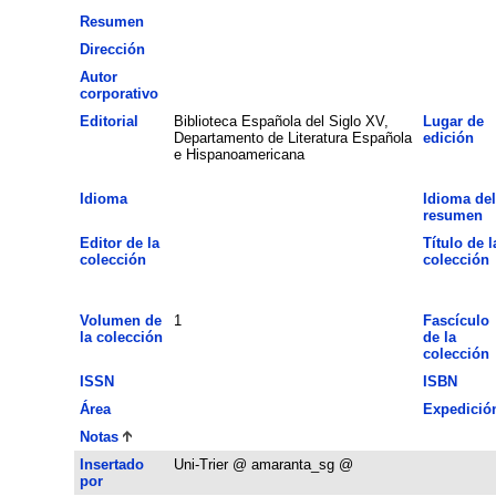
Resumen
Dirección
Autor
corporativo
Editorial
Biblioteca Española del Siglo XV,
Lugar de
Departamento de Literatura Española
edición
e Hispanoamericana
Idioma
Idioma del
resumen
Editor de la
Título de l
colección
colección
Volumen de
1
Fascículo
la colección
de la
colección
ISSN
ISBN
Área
Expedició
Notas
Insertado
Uni-Trier @ amaranta_sg @
por