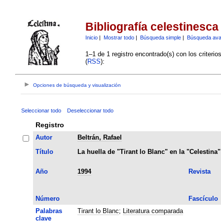
Bibliografía celestinesca
Inicio
|
Mostrar todo
|
Búsqueda simple
|
Búsqueda av
1–1 de 1 registro encontrado(s) con los criteri
(
RSS
):
Opciones de búsqueda y visualización
Seleccionar todo
Deseleccionar todo
Registro
Autor
Beltrán, Rafael
Título
La huella de "Tirant lo Blanc" en la "Celestina"
Año
1994
Revista
Número
Fascículo
Palabras
Tirant lo Blanc
;
Literatura comparada
clave