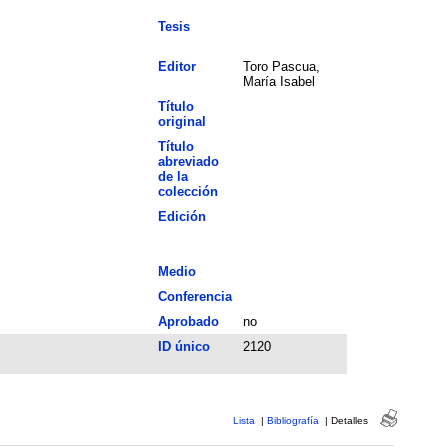
Tesis
Editor
Toro Pascua,
María Isabel
Título
original
Título
abreviado
de la
colección
Edición
Medio
Conferencia
Aprobado
no
ID único
2120
Lista
|
Bibliografía
|
Detalles