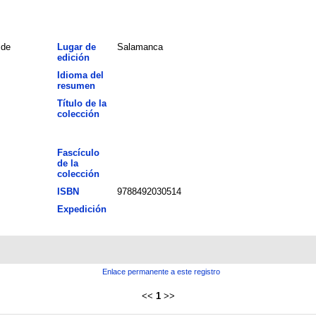
 de
Lugar de
Salamanca
edición
Idioma del
resumen
Título de la
colección
Fascículo
de la
colección
ISBN
9788492030514
Expedición
Enlace permanente a este registro
<<
1
>>