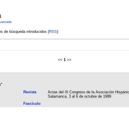
a
vanzada
ios de búsqueda introducidos (
RSS
):
<<
1
>>
a"
Revista
Actas del III Congreso de la Asociación Hispánic
Salamanca, 3 al 6 de octubre de 1989
Fascículo