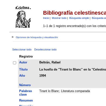
Bibliografía celestinesc
Inicio
|
Mostrar todo
|
Búsqueda simple
|
Búsqueda a
1–1 de 1 registro encontrado(s) con los criter
Opciones de búsqueda y visualización
Seleccionar todo
Deseleccionar todo
Registro
Autor
Beltrán, Rafael
Título
La huella de "Tirant lo Blanc" en la "Celestin
Año
1994
Número
Palabras
Tirant lo Blanc
;
Literatura comparada
clave
Resumen