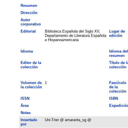
Resumen
Dirección
Autor
corporativo
Editorial
Biblioteca Española del Siglo XV,
Lugar de
Departamento de Literatura Española
edición
e Hispanoamericana
Idioma
Idioma del
resumen
Editor de la
Título de l
colección
colección
Volumen de
1
Fascículo
la colección
de la
colección
ISSN
ISBN
Área
Expedició
Notas
Insertado
Uni-Trier @ amaranta_sg @
por