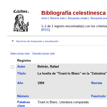
Bibliografía celestinesca
Inicio
|
Mostrar todo
|
Búsqueda simple
|
Búsqueda av
1–1 de 1 registro encontrado(s) con los criteri
(
RSS
):
Opciones de búsqueda y visualización
Seleccionar todo
Deseleccionar todo
Registro
Autor
Beltrán, Rafael
Título
La huella de "Tirant lo Blanc" en la "Celestina"
Año
1994
Revista
Número
Fascículo
Palabras
Tirant lo Blanc
;
Literatura comparada
clave