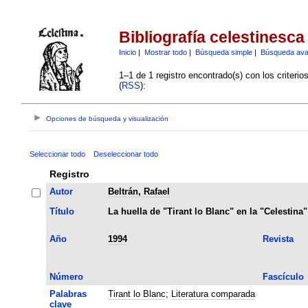
Bibliografía celestinesca
Inicio
|
Mostrar todo
|
Búsqueda simple
|
Búsqueda av
1–1 de 1 registro encontrado(s) con los criteri
(
RSS
):
Opciones de búsqueda y visualización
Seleccionar todo
Deseleccionar todo
Registro
Autor
Beltrán, Rafael
Título
La huella de "Tirant lo Blanc" en la "Celestina"
Año
1994
Revista
Número
Fascículo
Palabras
Tirant lo Blanc
;
Literatura comparada
clave