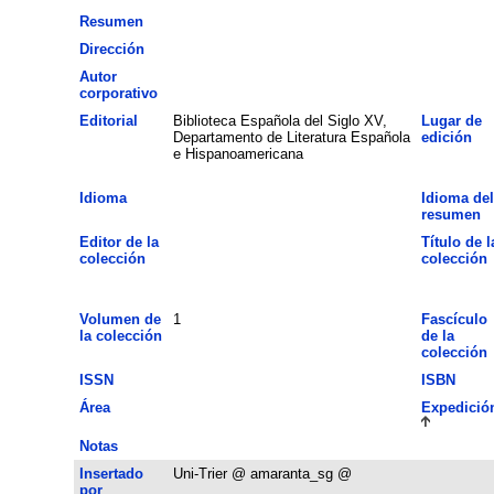
Resumen
Dirección
Autor
corporativo
Editorial
Biblioteca Española del Siglo XV,
Lugar de
Departamento de Literatura Española
edición
e Hispanoamericana
Idioma
Idioma del
resumen
Editor de la
Título de l
colección
colección
Volumen de
1
Fascículo
la colección
de la
colección
ISSN
ISBN
Área
Expedició
Notas
Insertado
Uni-Trier @ amaranta_sg @
por