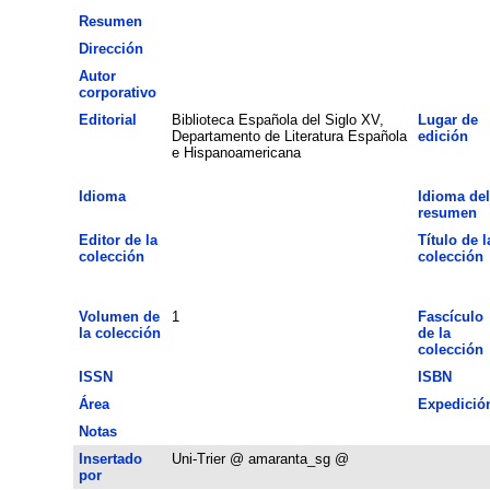
Resumen
Dirección
Autor
corporativo
Editorial
Biblioteca Española del Siglo XV,
Lugar de
Departamento de Literatura Española
edición
e Hispanoamericana
Idioma
Idioma del
resumen
Editor de la
Título de l
colección
colección
Volumen de
1
Fascículo
la colección
de la
colección
ISSN
ISBN
Área
Expedició
Notas
Insertado
Uni-Trier @ amaranta_sg @
por