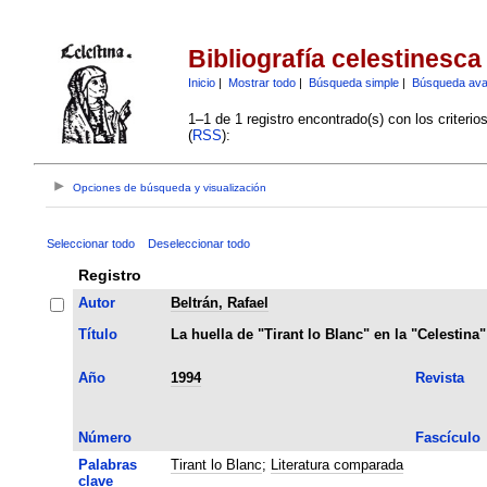
Bibliografía celestinesca
Inicio
|
Mostrar todo
|
Búsqueda simple
|
Búsqueda av
1–1 de 1 registro encontrado(s) con los criteri
(
RSS
):
Opciones de búsqueda y visualización
Seleccionar todo
Deseleccionar todo
Registro
Autor
Beltrán, Rafael
Título
La huella de "Tirant lo Blanc" en la "Celestina"
Año
1994
Revista
Número
Fascículo
Palabras
Tirant lo Blanc
;
Literatura comparada
clave