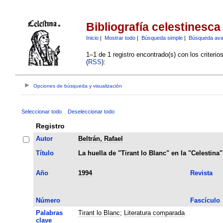
Bibliografía celestinesca
Inicio
|
Mostrar todo
|
Búsqueda simple
|
Búsqueda av
1–1 de 1 registro encontrado(s) con los criteri
(
RSS
):
Opciones de búsqueda y visualización
Seleccionar todo
Deseleccionar todo
Registro
Autor
Beltrán, Rafael
Título
La huella de "Tirant lo Blanc" en la "Celestina"
Año
1994
Revista
Número
Fascículo
Palabras
Tirant lo Blanc
;
Literatura comparada
clave