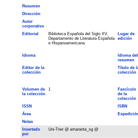
Resumen
Dirección
Autor
corporativo
Editorial
Biblioteca Española del Siglo XV,
Lugar de
Departamento de Literatura Española
edición
e Hispanoamericana
Idioma
Idioma del
resumen
Editor de la
Título de l
colección
colección
Volumen de
1
Fascículo
la colección
de la
colección
ISSN
ISBN
Área
Expedició
Notas
Insertado
Uni-Trier @ amaranta_sg @
por