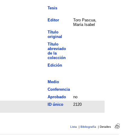
Tesis
Editor
Toro Pascua,
María Isabel
Título
original
Título
abreviado
de la
colección
Edición
Medio
Conferencia
Aprobado
no
ID único
2120
Lista
|
Bibliografía
|
Detalles