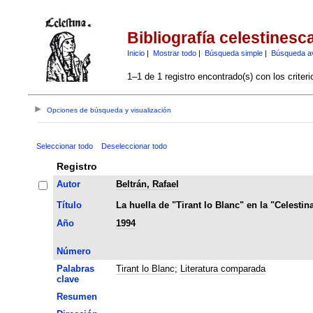
Bibliografía celestinesc
Inicio
|
Mostrar todo
|
Búsqueda simple
|
Búsqueda a
1–1 de 1 registro encontrado(s) con los criter
Opciones de búsqueda y visualización
Seleccionar todo
Deseleccionar todo
Registro
Autor
Beltrán, Rafael
Título
La huella de "Tirant lo Blanc" en la "Celestin
Año
1994
Número
Palabras
Tirant lo Blanc
;
Literatura comparada
clave
Resumen