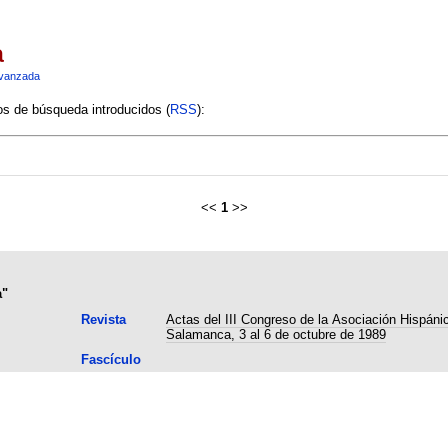
a
vanzada
ios de búsqueda introducidos (
RSS
):
<<
1
>>
a"
Revista
Actas del III Congreso de la Asociación Hispánic
Salamanca, 3 al 6 de octubre de 1989
Fascículo