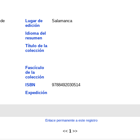
 de
Lugar de
Salamanca
edición
Idioma del
resumen
Título de la
colección
Fascículo
de la
colección
ISBN
9788492030514
Expedición
Enlace permanente a este registro
<<
1
>>