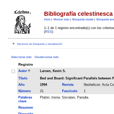
Bibliografía celestinesca
Inicio
|
Mostrar todo
|
Búsqueda simple
|
Búsqueda av
1–1 de 1 registro encontrado(s) con los criteri
(
RSS
):
Opciones de búsqueda y visualización
Seleccionar todo
Deseleccionar todo
Registro
Autor
Larsen, Kevin S.
Título
Bed and Board: Significant Parallels between 
Año
1994
Revista
Neohelicon: Acta Co
Número
21
Fascículo
1
Palabras
Platón
;
Ironía
;
Sócrates
;
Parodia
clave
Resumen
Dirección