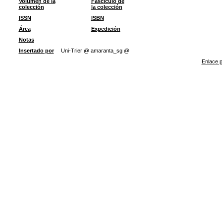
Volumen de la
Fascículo de
colección
la colección
ISSN
ISBN
Área
Expedición
Notas
Insertado por
Uni-Trier @ amaranta_sg @
Enlace p