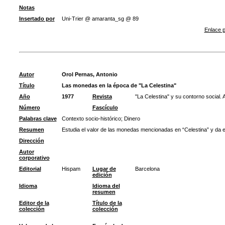
Notas
Insertado por
Uni-Trier @ amaranta_sg @ 89
Enlace p
Autor
Orol Pernas, Antonio
Título
Las monedas en la época de "La Celestina"
Año
1977
Revista
"La Celestina" y su contorno social. 
Número
Fascículo
Palabras clave
Contexto socio-histórico
;
Dinero
Resumen
Estudia el valor de las monedas mencionadas en “Celestina” y da el
Dirección
Autor
corporativo
Editorial
Hispam
Lugar de
Barcelona
edición
Idioma
Idioma del
resumen
Editor de la
Título de la
colección
colección