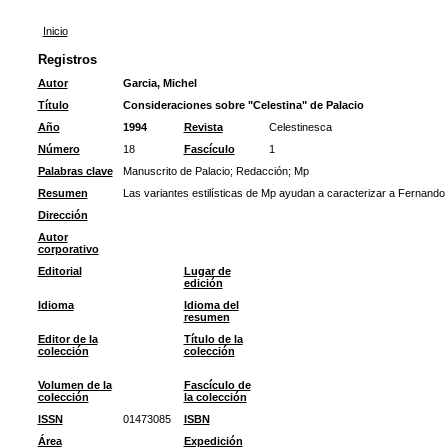
Inicio
Registros
Autor
Garcia, Michel
Título
Consideraciones sobre "Celestina" de Palacio
Año
1994
Revista
Celestinesca
Número
18
Fascículo
1
Palabras clave
Manuscrito de Palacio
;
Redacción
;
Mp
Resumen
Las variantes estilísticas de Mp ayudan a caracterizar a Fernando
Dirección
Autor
corporativo
Editorial
Lugar de
edición
Idioma
Idioma del
resumen
Editor de la
Título de la
colección
colección
Volumen de la
Fascículo de
colección
la colección
ISSN
01473085
ISBN
Área
Expedición