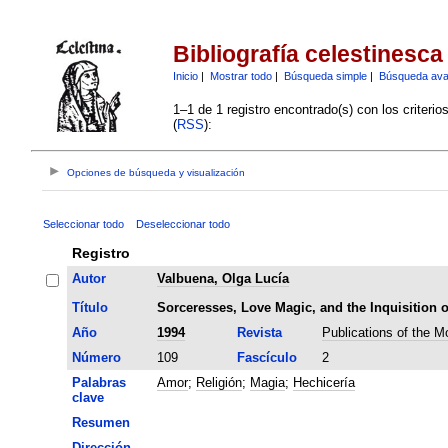
Bibliografía celestinesca
Inicio
|
Mostrar todo
|
Búsqueda simple
|
Búsqueda av
1–1 de 1 registro encontrado(s) con los criteri
(
RSS
):
Opciones de búsqueda y visualización
Seleccionar todo
Deseleccionar todo
Registro
Autor
Valbuena, Olga Lucía
Título
Sorceresses, Love Magic, and the Inquisition o
Año
1994
Revista
Publications of the 
Número
109
Fascículo
2
Palabras
Amor
;
Religión
;
Magia
;
Hechicería
clave
Resumen
Dirección