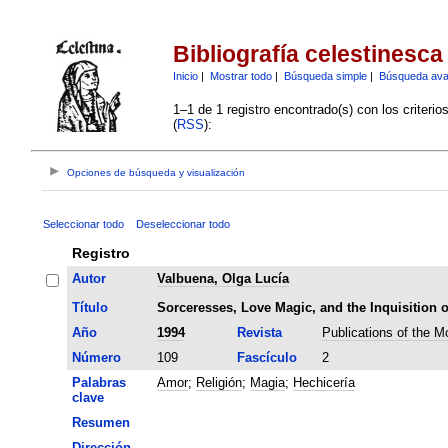
Bibliografía celestinesca
Inicio
|
Mostrar todo
|
Búsqueda simple
|
Búsqueda av
1–1 de 1 registro encontrado(s) con los criteri
(
RSS
):
Opciones de búsqueda y visualización
Seleccionar todo
Deseleccionar todo
Registro
Autor
Valbuena, Olga Lucía
Título
Sorceresses, Love Magic, and the Inquisition o
Año
1994
Revista
Publications of the 
Número
109
Fascículo
2
Palabras
Amor
;
Religión
;
Magia
;
Hechicería
clave
Resumen
Dirección