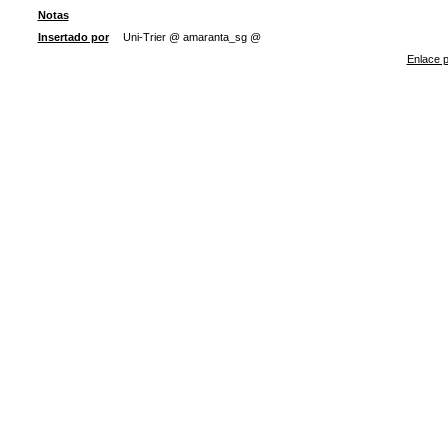
Notas
Insertado por
Uni-Trier @ amaranta_sg @
Enlace p