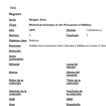
Inicio
Registro
Autor
Morgan, Erica
Título
Rhetorical technique in the Persuasion of Melibea
Año
1979
Revista
Celestinesca
Número
3
Fascículo
2
Palabras clave
Retórica
Resumen
Análisis de la entrevista entre Celestina y Melibea en el auto IV de
Dirección
Autor
corporativo
Editorial
Lugar de
edición
Idioma
Idioma del
resumen
Editor de la
Título de la
colección
colección
Volumen de la
Fascículo de
colección
la colección
ISSN
ISBN
Área
Expedición