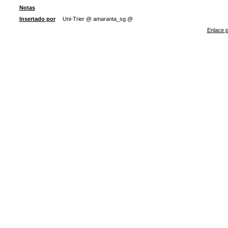
Notas
Insertado por
Uni-Trier @ amaranta_sg @
Enlace p