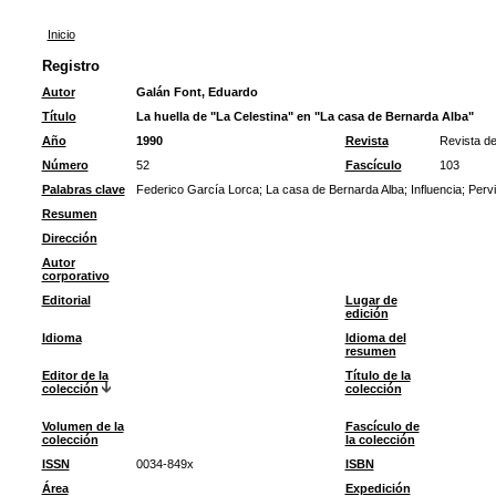
Inicio
Registro
Autor
Galán Font, Eduardo
Título
La huella de "La Celestina" en "La casa de Bernarda Alba"
Año
1990
Revista
Revista de
Número
52
Fascículo
103
Palabras clave
Federico García Lorca
;
La casa de Bernarda Alba
;
Influencia
;
Perv
Resumen
Dirección
Autor
corporativo
Editorial
Lugar de
edición
Idioma
Idioma del
resumen
Editor de la
Título de la
colección
colección
Volumen de la
Fascículo de
colección
la colección
ISSN
0034-849x
ISBN
Área
Expedición