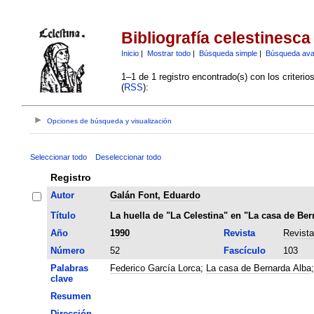
Bibliografía celestinesca
Inicio
|
Mostrar todo
|
Búsqueda simple
|
Búsqueda av
1–1 de 1 registro encontrado(s) con los criteri
(
RSS
):
Opciones de búsqueda y visualización
Seleccionar todo
Deseleccionar todo
Registro
Autor
Galán Font, Eduardo
Título
La huella de "La Celestina" en "La casa de Ber
Año
1990
Revista
Revista
Número
52
Fascículo
103
Palabras
Federico García Lorca
;
La casa de Bernarda Alba
clave
Resumen
Dirección