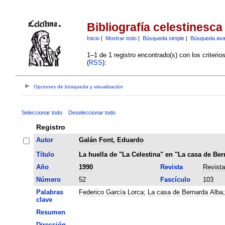
Bibliografía celestinesca
Inicio
|
Mostrar todo
|
Búsqueda simple
|
Búsqueda av
1–1 de 1 registro encontrado(s) con los criteri
(
RSS
):
Opciones de búsqueda y visualización
Seleccionar todo
Deseleccionar todo
Registro
Autor
Galán Font, Eduardo
Título
La huella de "La Celestina" en "La casa de Ber
Año
1990
Revista
Revista
Número
52
Fascículo
103
Palabras
Federico García Lorca
;
La casa de Bernarda Alba
clave
Resumen
Dirección