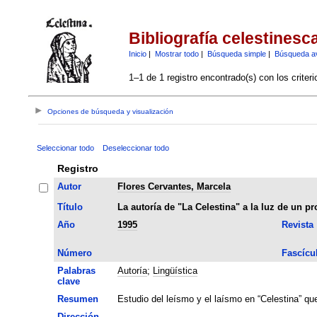
Bibliografía celestinesc
Inicio
|
Mostrar todo
|
Búsqueda simple
|
Búsqueda a
1–1 de 1 registro encontrado(s) con los criter
Opciones de búsqueda y visualización
Seleccionar todo
Deseleccionar todo
Registro
Autor
Flores Cervantes, Marcela
Título
La autoría de "La Celestina" a la luz de un p
Año
1995
Revista
Número
Fascícu
Palabras
Autoría
;
Lingüística
clave
Resumen
Estudio del leísmo y el laísmo en “Celestina” qu
Dirección