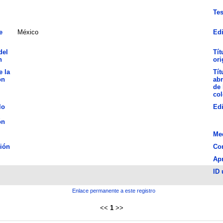
Tes
e
México
Edi
del
Tít
n
ori
e la
Tít
ón
abr
de 
col
lo
Ed
ón
Me
ión
Con
Ap
ID 
Enlace permanente a este registro
<<
1
>>