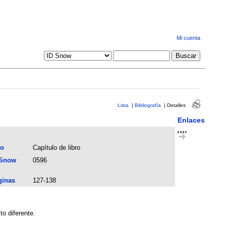
Mi cuenta
Lista
|
Bibliografía
|
Detalles
Enlaces
po
Capítulo de libro
 Snow
0596
ginas
127-138
o diferente.