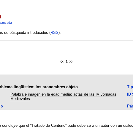
a
vanzada
ios de búsqueda introducidos (
RSS
):
<<
1
>>
roblema lingüístico: los pronombres objeto
Ti
Palabra e imagen en la edad media: actas de las IV Jornadas
ID
Medievales
lo
Pá
e concluye que el “Tratado de Centurio” pudo deberse a un autor con un dialect