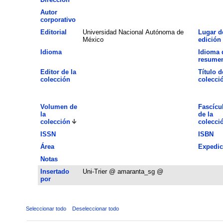
Autor
corporativo
Editorial
Universidad Nacional Autónoma de
Lugar d
México
edición
Idioma
Idioma 
resume
Editor de la
Título d
colección
colecci
Volumen de
Fascícu
la
de la
colección
colecci
ISSN
ISBN
Área
Expedic
Notas
Insertado
Uni-Trier @ amaranta_sg @
por
Seleccionar todo
Deseleccionar todo