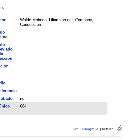
is
tor
Walde Moheno, Lilian von der; Company,
Concepción
ulo
ginal
ulo
eviado
la
ección
ición
dio
ferencia
robado
no
único
684
Lista
|
Bibliografía
|
Detalles